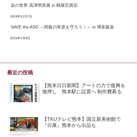
染の世界 高津明美展 in 鶴屋百貨店
2024年11月7日
SAVE the ASO ～阿蘇の草原を守ろう！～ in 博多阪急
2024年1月6日
最近の投稿
【熊本日日新聞】アートの力で復興を
後押し 熊本駅に設置へ 制作費募る
【TKUテレビ熊本】国立新美術館で
『日展』熊本から出品も