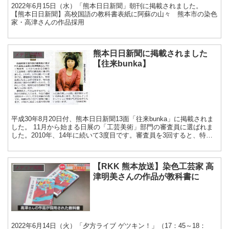
2022年6月15日（水）「熊本日日新聞」朝刊に掲載されました。
【熊本日日新聞】高校国語の教科書表紙に阿蘇の山々 熊本市の染色
家・高津さんの作品採用
熊本日日新聞に掲載されました
メディア掲載
【往来bunka】
平成30年8月20日付、熊本日日新聞13面「往来bunka」に掲載されま
した。 11月から始まる日展の「工芸美術」部門の審査員に選ばれま
した。2010年、14年に続いて3度目です。審査員を3回すると、特別
会員になることができま...
【RKK 熊本放送】染色工芸家 高
メディア掲載
津明美さんの作品が教科書に
2022年6月14日（火）「夕方ライブ ゲツキン！」（17：45～18：