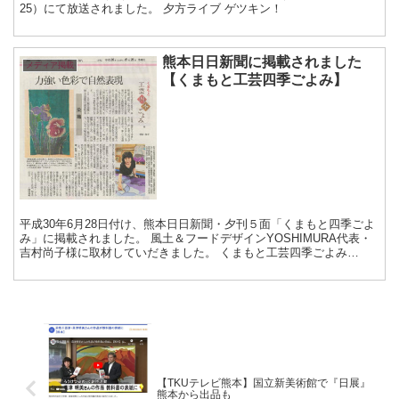
25）にて放送されました。 夕方ライブ ゲツキン！
熊本日日新聞に掲載されました
メディア掲載
【くまもと工芸四季ごよみ】
平成30年6月28日付け、熊本日日新聞・夕刊５面「くまもと四季ごよ
み」に掲載されました。 風土＆フードデザインYOSHIMURA代表・
吉村尚子様に取材していだきました。 くまもと工芸四季ごよみ
（48）—力強い色彩で自然表現—...
【TKUテレビ熊本】国立新美術館で『日展』
熊本から出品も