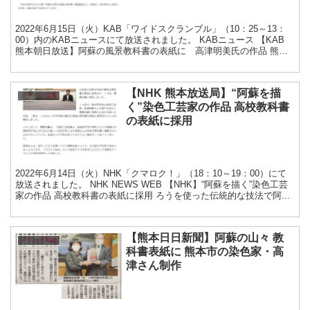
2022年6月15日（火）KAB「ワイドスクランブル」（10：25～13：
00）内のKABニュースにて放送されました。 KABニュース 【KAB
熊本朝日放送】阿蘇の風景教科書の表紙に 高津明美氏の作品 熊本
市の染...
【NHK 熊本放送局】“阿蘇を描
メディア掲載
く”染色工芸家の作品 高校教科書
の表紙に採用
2022年6月14日（火）NHK「クマロク！」（18：10～19：00）にて
放送されました。 NHK NEWS WEB 【NHK】“阿蘇を描く”染色工芸
家の作品 高校教科書の表紙に採用 ろうを使った伝統的な技法で阿...
【熊本日日新聞】阿蘇の山々 教
メディア掲載
科書表紙に 熊本市の染色家・高
津さん制作